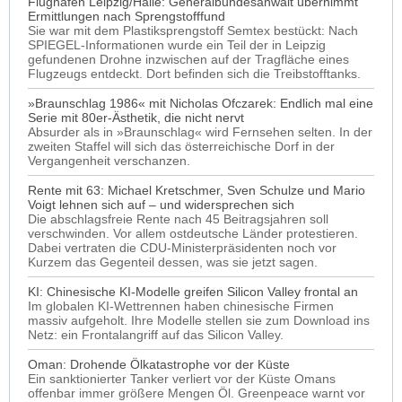
Flughafen Leipzig/Halle: Generalbundesanwalt übernimmt
Ermittlungen nach Sprengstofffund
Sie war mit dem Plastiksprengstoff Semtex bestückt: Nach
SPIEGEL-Informationen wurde ein Teil der in Leipzig
gefundenen Drohne inzwischen auf der Tragfläche eines
Flugzeugs entdeckt. Dort befinden sich die Treibstofftanks.
»Braunschlag 1986« mit Nicholas Ofczarek: Endlich mal eine
Serie mit 80er-Ästhetik, die nicht nervt
Absurder als in »Braunschlag« wird Fernsehen selten. In der
zweiten Staffel will sich das österreichische Dorf in der
Vergangenheit verschanzen.
Rente mit 63: Michael Kretschmer, Sven Schulze und Mario
Voigt lehnen sich auf – und widersprechen sich
Die abschlagsfreie Rente nach 45 Beitragsjahren soll
verschwinden. Vor allem ostdeutsche Länder protestieren.
Dabei vertraten die CDU-Ministerpräsidenten noch vor
Kurzem das Gegenteil dessen, was sie jetzt sagen.
KI: Chinesische KI-Modelle greifen Silicon Valley frontal an
Im globalen KI-Wettrennen haben chinesische Firmen
massiv aufgeholt. Ihre Modelle stellen sie zum Download ins
Netz: ein Frontalangriff auf das Silicon Valley.
Oman: Drohende Ölkatastrophe vor der Küste
Ein sanktionierter Tanker verliert vor der Küste Omans
offenbar immer größere Mengen Öl. Greenpeace warnt vor