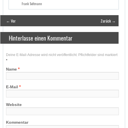
Frank Seltmann
← Vor
Zurück →
Hinterlasse einen Kommentar
Deine E-Mail-Adresse wird nicht veröffentlicht. Pflichtfelder sind markiert
*
*
Name
*
E-Mail
Website
Kommentar