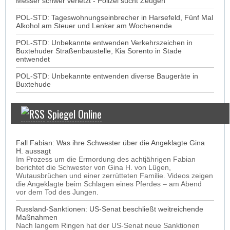
Messer schwer verletzt - Polizei sucht Zeugen
POL-STD: Tageswohnungseinbrecher in Harsefeld, Fünf Mal
Alkohol am Steuer und Lenker am Wochenende
POL-STD: Unbekannte entwenden Verkehrszeichen in
Buxtehuder Straßenbaustelle, Kia Sorento in Stade
entwendet
POL-STD: Unbekannte entwenden diverse Baugeräte in
Buxtehude
Spiegel Online
Fall Fabian: Was ihre Schwester über die Angeklagte Gina
H. aussagt
Im Prozess um die Ermordung des achtjährigen Fabian
berichtet die Schwester von Gina H. von Lügen,
Wutausbrüchen und einer zerrütteten Familie. Videos zeigen
die Angeklagte beim Schlagen eines Pferdes – am Abend
vor dem Tod des Jungen.
Russland-Sanktionen: US-Senat beschließt weitreichende
Maßnahmen
Nach langem Ringen hat der US-Senat neue Sanktionen