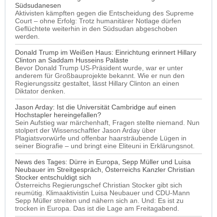
Südsudanesen
Aktivisten kämpften gegen die Entscheidung des Supreme
Court – ohne Erfolg: Trotz humanitärer Notlage dürfen
Geflüchtete weiterhin in den Südsudan abgeschoben
werden.
Donald Trump im Weißen Haus: Einrichtung erinnert Hillary
Clinton an Saddam Husseins Paläste
Bevor Donald Trump US-Präsident wurde, war er unter
anderem für Großbauprojekte bekannt. Wie er nun den
Regierungssitz gestaltet, lässt Hillary Clinton an einen
Diktator denken.
Jason Arday: Ist die Universität Cambridge auf einen
Hochstapler hereingefallen?
Sein Aufstieg war märchenhaft, Fragen stellte niemand. Nun
stolpert der Wissenschaftler Jason Arday über
Plagiatsvorwürfe und offenbar haarsträubende Lügen in
seiner Biografie – und bringt eine Eliteuni in Erklärungsnot.
News des Tages: Dürre in Europa, Sepp Müller und Luisa
Neubauer im Streitgespräch, Österreichs Kanzler Christian
Stocker entschuldigt sich
Österreichs Regierungschef Christian Stocker gibt sich
reumütig. Klimaaktivistin Luisa Neubauer und CDU-Mann
Sepp Müller streiten und nähern sich an. Und: Es ist zu
trocken in Europa. Das ist die Lage am Freitagabend.