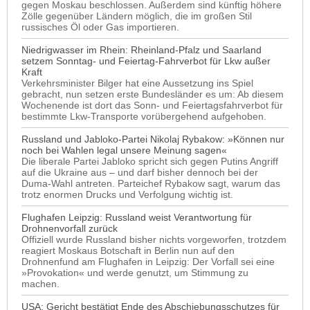
gegen Moskau beschlossen. Außerdem sind künftig höhere
Zölle gegenüber Ländern möglich, die im großen Stil
russisches Öl oder Gas importieren.
Niedrigwasser im Rhein: Rheinland-Pfalz und Saarland
setzem Sonntag- und Feiertag-Fahrverbot für Lkw außer
Kraft
Verkehrsminister Bilger hat eine Aussetzung ins Spiel
gebracht, nun setzen erste Bundesländer es um: Ab diesem
Wochenende ist dort das Sonn- und Feiertagsfahrverbot für
bestimmte Lkw-Transporte vorübergehend aufgehoben.
Russland und Jabloko-Partei Nikolaj Rybakow: »Können nur
noch bei Wahlen legal unsere Meinung sagen«
Die liberale Partei Jabloko spricht sich gegen Putins Angriff
auf die Ukraine aus – und darf bisher dennoch bei der
Duma-Wahl antreten. Parteichef Rybakow sagt, warum das
trotz enormen Drucks und Verfolgung wichtig ist.
Flughafen Leipzig: Russland weist Verantwortung für
Drohnenvorfall zurück
Offiziell wurde Russland bisher nichts vorgeworfen, trotzdem
reagiert Moskaus Botschaft in Berlin nun auf den
Drohnenfund am Flughafen in Leipzig: Der Vorfall sei eine
»Provokation« und werde genutzt, um Stimmung zu
machen.
USA: Gericht bestätigt Ende des Abschiebungsschutzes für