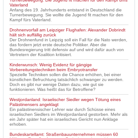
Turnerbewegung: Die Jugend fit machen für den Kampf ums
Vaterland
Anfang des 19. Jahrhunderts entstand in Deutschland die
Turnerbewegung. Sie wollte die Jugend fit machen für den
Kampf fürs Vaterland.
Drohnenvorfall am Leipziger Flughafen: Alexander Dobrindt
hält sich auffällig zurück
Der Drohnenfund in Leipzig soll ein Fall für die Nato werden,
das fordern jetzt erste deutsche Politiker. Aber die
Bundesregierung tritt defensiv auf und wird dafür auch von
Vertretern der Koalition kritisiert.
Kinderwunsch: Wenig Evidenz für gängige
Vorbereitungstechniken beim Embryotransfer
Spezielle Techniken sollen die Chance erhöhen, bei einer
künstlichen Befruchtung tatsächlich schwanger zu werden.
Doch es gibt nur wenige Daten dazu, wie gut sie
funktionieren. Was heißt das für Betroffene?
Westjordanland: Israelischer Siedler wegen Tötung eines
Palästinensers angeklagt
Ein palästinensischer Lehrer war durch Schüsse eines
israelischen Siedlers im Westjordanland gestorben. Mehr als
ein Jahr später hat ein israelisches Gericht nun Anklage
erhoben.
Bundeskartellamt: Straßenbauunternehmen müssen 60