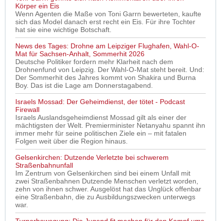
Körper ein Eis
Wenn Agenten die Maße von Toni Garrn bewerteten, kaufte
sich das Model danach erst recht ein Eis. Für ihre Tochter
hat sie eine wichtige Botschaft.
News des Tages: Drohne am Leipziger Flughafen, Wahl-O-
Mat für Sachsen-Anhalt, Sommerhit 2026
Deutsche Politiker fordern mehr Klarheit nach dem
Drohnenfund von Leipzig. Der Wahl-O-Mat steht bereit. Und:
Der Sommerhit des Jahres kommt von Shakira und Burna
Boy. Das ist die Lage am Donnerstagabend.
Israels Mossad: Der Geheimdienst, der tötet - Podcast
Firewall
Israels Auslandsgeheimdienst Mossad gilt als einer der
mächtigsten der Welt. Premierminister Netanyahu spannt ihn
immer mehr für seine politischen Ziele ein – mit fatalen
Folgen weit über die Region hinaus.
Gelsenkirchen: Dutzende Verletzte bei schwerem
Straßenbahnunfall
Im Zentrum von Gelsenkirchen sind bei einem Unfall mit
zwei Straßenbahnen Dutzende Menschen verletzt worden,
zehn von ihnen schwer. Ausgelöst hat das Unglück offenbar
eine Straßenbahn, die zu Ausbildungszwecken unterwegs
war.