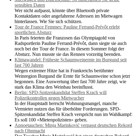
sensiblen Daten
Wer nicht aufpasst, könnte über Bluetooth private
Kontaktdaten oder angefahrene Adressen im Mietwagen
hinterlassen. Wie Sie sich schützen.
Tour de France Femmes: Pauline Ferrand-Prévôt erlebt
sportlichen Absturz
In Paris feierten die Franzosen das Olympiagold von
Radsportlerin Pauline Ferrand-Prévôt, dann siegte sie auch
noch bei der Tour de France. In diesem Sommer folgt der
Absturz. Nun musste sie das Rennen vorzeitig beenden.
Klimawandel: Früheste Schaumweinernte im Burgund seit
fast 700 Jahren
Wegen extremer Hitze hat in Frankreichs berühmter
Weinregion Burgund die Ernte für Schaumweine schon jetzt
begonnen. Eine Auswertung über fast 700 Jahre zeigt, wie
stark das Klima den Weinbau beeinflusst.
Berlin: SPD-Spitzenkandidat Steffen Krach will
Polizeikontrollen gegen Mietwucher
In der Hauptstadt herrscht Wohnungsmangel, manche
Vermieter nutzen das für überhöhte Forderungen. SPD-
Spitzenkandidat Steffen Krach verspricht nun im Wahlkampf:
Es soll 100 »Mietenpolizisten« geben.
Apnoetauchen: Minja Marinković verpasst deutschen Rekord
nach Ohnmacht