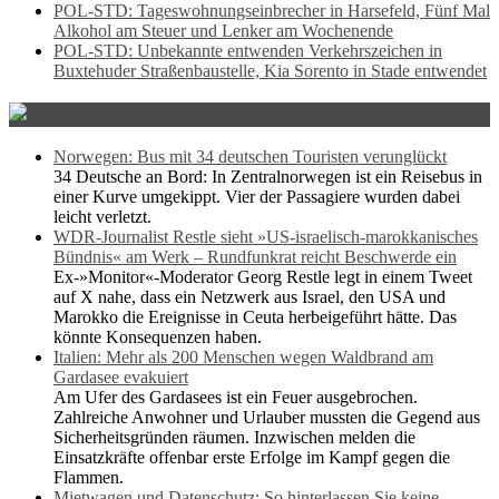
POL-STD: Tageswohnungseinbrecher in Harsefeld, Fünf Mal
Alkohol am Steuer und Lenker am Wochenende
POL-STD: Unbekannte entwenden Verkehrszeichen in
Buxtehuder Straßenbaustelle, Kia Sorento in Stade entwendet
Spiegel Online
Norwegen: Bus mit 34 deutschen Touristen verunglückt
34 Deutsche an Bord: In Zentralnorwegen ist ein Reisebus in
einer Kurve umgekippt. Vier der Passagiere wurden dabei
leicht verletzt.
WDR-Journalist Restle sieht »US-israelisch-marokkanisches
Bündnis« am Werk – Rundfunkrat reicht Beschwerde ein
Ex-»Monitor«-Moderator Georg Restle legt in einem Tweet
auf X nahe, dass ein Netzwerk aus Israel, den USA und
Marokko die Ereignisse in Ceuta herbeigeführt hätte. Das
könnte Konsequenzen haben.
Italien: Mehr als 200 Menschen wegen Waldbrand am
Gardasee evakuiert
Am Ufer des Gardasees ist ein Feuer ausgebrochen.
Zahlreiche Anwohner und Urlauber mussten die Gegend aus
Sicherheitsgründen räumen. Inzwischen melden die
Einsatzkräfte offenbar erste Erfolge im Kampf gegen die
Flammen.
Mietwagen und Datenschutz: So hinterlassen Sie keine