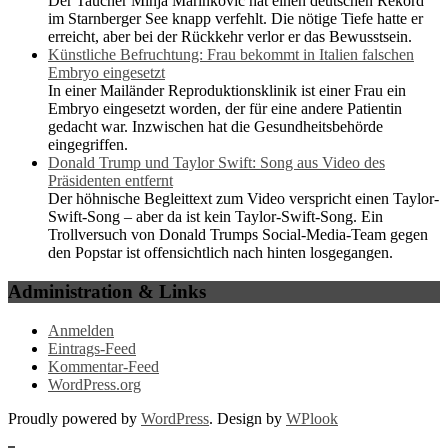
Der Taucher Minja Marinković hat einen deutschen Rekord
im Starnberger See knapp verfehlt. Die nötige Tiefe hatte er
erreicht, aber bei der Rückkehr verlor er das Bewusstsein.
Künstliche Befruchtung: Frau bekommt in Italien falschen
Embryo eingesetzt
In einer Mailänder Reproduktionsklinik ist einer Frau ein
Embryo eingesetzt worden, der für eine andere Patientin
gedacht war. Inzwischen hat die Gesundheitsbehörde
eingegriffen.
Donald Trump und Taylor Swift: Song aus Video des
Präsidenten entfernt
Der höhnische Begleittext zum Video verspricht einen Taylor-
Swift-Song – aber da ist kein Taylor-Swift-Song. Ein
Trollversuch von Donald Trumps Social-Media-Team gegen
den Popstar ist offensichtlich nach hinten losgegangen.
Administration & Links
Anmelden
Eintrags-Feed
Kommentar-Feed
WordPress.org
Proudly powered by
WordPress
. Design by
WPlook