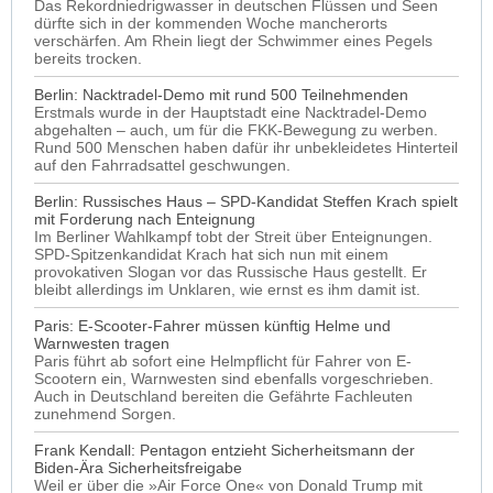
Das Rekordniedrigwasser in deutschen Flüssen und Seen
dürfte sich in der kommenden Woche mancherorts
verschärfen. Am Rhein liegt der Schwimmer eines Pegels
bereits trocken.
Berlin: Nacktradel-Demo mit rund 500 Teilnehmenden
Erstmals wurde in der Hauptstadt eine Nacktradel-Demo
abgehalten – auch, um für die FKK-Bewegung zu werben.
Rund 500 Menschen haben dafür ihr unbekleidetes Hinterteil
auf den Fahrradsattel geschwungen.
Berlin: Russisches Haus – SPD-Kandidat Steffen Krach spielt
mit Forderung nach Enteignung
Im Berliner Wahlkampf tobt der Streit über Enteignungen.
SPD-Spitzenkandidat Krach hat sich nun mit einem
provokativen Slogan vor das Russische Haus gestellt. Er
bleibt allerdings im Unklaren, wie ernst es ihm damit ist.
Paris: E-Scooter-Fahrer müssen künftig Helme und
Warnwesten tragen
Paris führt ab sofort eine Helmpflicht für Fahrer von E-
Scootern ein, Warnwesten sind ebenfalls vorgeschrieben.
Auch in Deutschland bereiten die Gefährte Fachleuten
zunehmend Sorgen.
Frank Kendall: Pentagon entzieht Sicherheitsmann der
Biden-Ära Sicherheitsfreigabe
Weil er über die »Air Force One« von Donald Trump mit