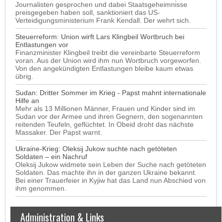
Journalisten gesprochen und dabei Staatsgeheimnisse
preisgegeben haben soll, sanktioniert das US-
Verteidigungsministerium Frank Kendall. Der wehrt sich.
Steuerreform: Union wirft Lars Klingbeil Wortbruch bei
Entlastungen vor
Finanzminister Klingbeil treibt die vereinbarte Steuerreform
voran. Aus der Union wird ihm nun Wortbruch vorgeworfen.
Von den angekündigten Entlastungen bleibe kaum etwas
übrig.
Sudan: Dritter Sommer im Krieg - Papst mahnt internationale
Hilfe an
Mehr als 13 Millionen Männer, Frauen und Kinder sind im
Sudan vor der Armee und ihren Gegnern, den sogenannten
reitenden Teufeln, geflüchtet. In Obeid droht das nächste
Massaker. Der Papst warnt.
Ukraine-Krieg: Oleksij Jukow suchte nach getöteten
Soldaten – ein Nachruf
Oleksij Jukow widmete sein Leben der Suche nach getöteten
Soldaten. Das machte ihn in der ganzen Ukraine bekannt.
Bei einer Trauerfeier in Kyjiw hat das Land nun Abschied von
ihm genommen.
Administration & Links