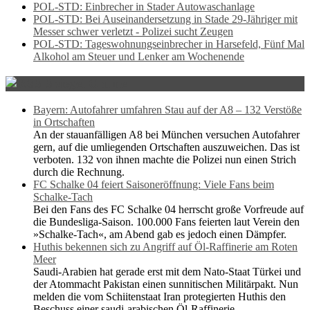
POL-STD: Einbrecher in Stader Autowaschanlage
POL-STD: Bei Auseinandersetzung in Stade 29-Jähriger mit
Messer schwer verletzt - Polizei sucht Zeugen
POL-STD: Tageswohnungseinbrecher in Harsefeld, Fünf Mal
Alkohol am Steuer und Lenker am Wochenende
Spiegel Online
Bayern: Autofahrer umfahren Stau auf der A8 – 132 Verstöße
in Ortschaften
An der stauanfälligen A8 bei München versuchen Autofahrer
gern, auf die umliegenden Ortschaften auszuweichen. Das ist
verboten. 132 von ihnen machte die Polizei nun einen Strich
durch die Rechnung.
FC Schalke 04 feiert Saisoneröffnung: Viele Fans beim
Schalke-Tach
Bei den Fans des FC Schalke 04 herrscht große Vorfreude auf
die Bundesliga-Saison. 100.000 Fans feierten laut Verein den
»Schalke-Tach«, am Abend gab es jedoch einen Dämpfer.
Huthis bekennen sich zu Angriff auf Öl-Raffinerie am Roten
Meer
Saudi-Arabien hat gerade erst mit dem Nato-Staat Türkei und
der Atommacht Pakistan einen sunnitischen Militärpakt. Nun
melden die vom Schiitenstaat Iran protegierten Huthis den
Beschuss einer saudi-arabischen Öl-Raffinerie.