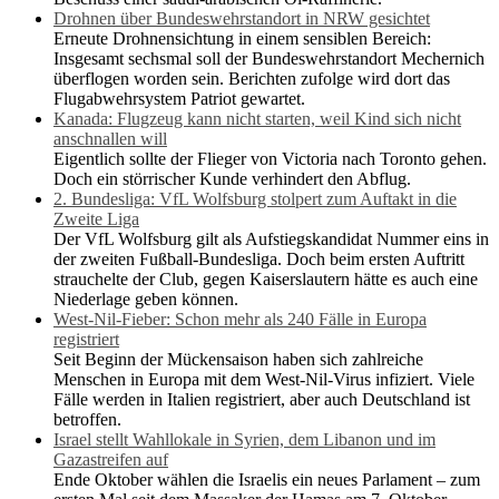
Drohnen über Bundeswehrstandort in NRW gesichtet
Erneute Drohnensichtung in einem sensiblen Bereich:
Insgesamt sechsmal soll der Bundeswehrstandort Mechernich
überflogen worden sein. Berichten zufolge wird dort das
Flugabwehrsystem Patriot gewartet.
Kanada: Flugzeug kann nicht starten, weil Kind sich nicht
anschnallen will
Eigentlich sollte der Flieger von Victoria nach Toronto gehen.
Doch ein störrischer Kunde verhindert den Abflug.
2. Bundesliga: VfL Wolfsburg stolpert zum Auftakt in die
Zweite Liga
Der VfL Wolfsburg gilt als Aufstiegskandidat Nummer eins in
der zweiten Fußball-Bundesliga. Doch beim ersten Auftritt
strauchelte der Club, gegen Kaiserslautern hätte es auch eine
Niederlage geben können.
West-Nil-Fieber: Schon mehr als 240 Fälle in Europa
registriert
Seit Beginn der Mückensaison haben sich zahlreiche
Menschen in Europa mit dem West-Nil-Virus infiziert. Viele
Fälle werden in Italien registriert, aber auch Deutschland ist
betroffen.
Israel stellt Wahllokale in Syrien, dem Libanon und im
Gazastreifen auf
Ende Oktober wählen die Israelis ein neues Parlament – zum