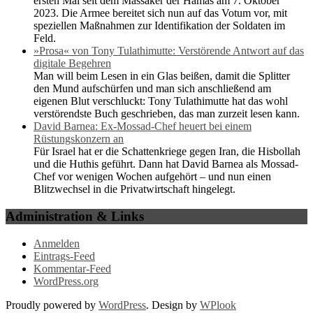
ersten Mal seit dem Massaker der Hamas am 7. Oktober
2023. Die Armee bereitet sich nun auf das Votum vor, mit
speziellen Maßnahmen zur Identifikation der Soldaten im
Feld.
»Prosa« von Tony Tulathimutte: Verstörende Antwort auf das
digitale Begehren
Man will beim Lesen in ein Glas beißen, damit die Splitter
den Mund aufschürfen und man sich anschließend am
eigenen Blut verschluckt: Tony Tulathimutte hat das wohl
verstörendste Buch geschrieben, das man zurzeit lesen kann.
David Barnea: Ex-Mossad-Chef heuert bei einem
Rüstungskonzern an
Für Israel hat er die Schattenkriege gegen Iran, die Hisbollah
und die Huthis geführt. Dann hat David Barnea als Mossad-
Chef vor wenigen Wochen aufgehört – und nun einen
Blitzwechsel in die Privatwirtschaft hingelegt.
Administration & Links
Anmelden
Eintrags-Feed
Kommentar-Feed
WordPress.org
Proudly powered by
WordPress
. Design by
WPlook