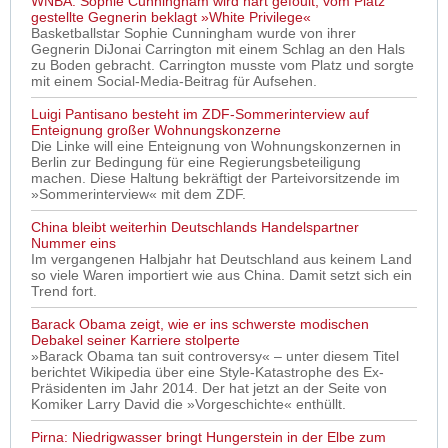
WNBA: Sophie Cunningham wird hart gefoult, vom Platz
gestellte Gegnerin beklagt »White Privilege«
Basketballstar Sophie Cunningham wurde von ihrer
Gegnerin DiJonai Carrington mit einem Schlag an den Hals
zu Boden gebracht. Carrington musste vom Platz und sorgte
mit einem Social-Media-Beitrag für Aufsehen.
Luigi Pantisano besteht im ZDF-Sommerinterview auf
Enteignung großer Wohnungskonzerne
Die Linke will eine Enteignung von Wohnungskonzernen in
Berlin zur Bedingung für eine Regierungsbeteiligung
machen. Diese Haltung bekräftigt der Parteivorsitzende im
»Sommerinterview« mit dem ZDF.
China bleibt weiterhin Deutschlands Handelspartner
Nummer eins
Im vergangenen Halbjahr hat Deutschland aus keinem Land
so viele Waren importiert wie aus China. Damit setzt sich ein
Trend fort.
Barack Obama zeigt, wie er ins schwerste modischen
Debakel seiner Karriere stolperte
»Barack Obama tan suit controversy« – unter diesem Titel
berichtet Wikipedia über eine Style-Katastrophe des Ex-
Präsidenten im Jahr 2014. Der hat jetzt an der Seite von
Komiker Larry David die »Vorgeschichte« enthüllt.
Pirna: Niedrigwasser bringt Hungerstein in der Elbe zum