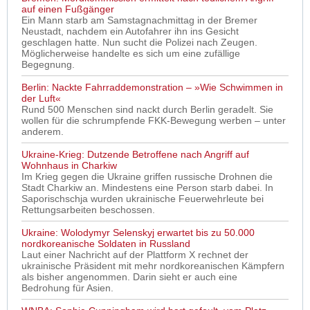
auf einen Fußgänger
Ein Mann starb am Samstagnachmittag in der Bremer
Neustadt, nachdem ein Autofahrer ihn ins Gesicht
geschlagen hatte. Nun sucht die Polizei nach Zeugen.
Möglicherweise handelte es sich um eine zufällige
Begegnung.
Berlin: Nackte Fahrraddemonstration – »Wie Schwimmen in
der Luft«
Rund 500 Menschen sind nackt durch Berlin geradelt. Sie
wollen für die schrumpfende FKK-Bewegung werben – unter
anderem.
Ukraine-Krieg: Dutzende Betroffene nach Angriff auf
Wohnhaus in Charkiw
Im Krieg gegen die Ukraine griffen russische Drohnen die
Stadt Charkiw an. Mindestens eine Person starb dabei. In
Saporischschja wurden ukrainische Feuerwehrleute bei
Rettungsarbeiten beschossen.
Ukraine: Wolodymyr Selenskyj erwartet bis zu 50.000
nordkoreanische Soldaten in Russland
Laut einer Nachricht auf der Plattform X rechnet der
ukrainische Präsident mit mehr nordkoreanischen Kämpfern
als bisher angenommen. Darin sieht er auch eine
Bedrohung für Asien.