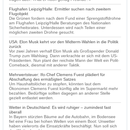
Flughafen Leipzig/Halle: Ermittler suchen nach zweitem
Flugobjekt
Die Grünen fordern nach dem Fund einer Sprengstoffdrohne
am Flughafen Leipzig/Halle Beratungen des Nationalen
Sicherheitsrates. Unterdessen wird nach Teilen einer
möglichen zweiten Drohne gesucht.
USA: Elon Musk kehrt vor den Midterm-Wahlen in die Politik
zurück
Vor zwei Jahren verhalf Elon Musk als Großspender Donald
Trump zum Wahlsieg. Dann verkrachte er sich mit dem US-
Präsidenten. Nun plant der reichste Mann der Welt ein Polit-
Comeback, diesmal mit anderer Taktik.
Mehrwertsteuer: Ifo-Chef Clemens Fuest plädiert für
Abschaffung des ermäßigten Satzes
Um Haushaltslöcher zu stopfen, könnten laut dem
Ökonomen Clemens Fuest künftig alle im Supermarkt mehr
bezahlen. Bedürftige sollten dagegen an anderer Stelle
gezielt entlastet werden.
Wetter in Deutschland: Es wird ruhiger – zumindest fast
überall
In Bayern stürzten Bäume auf die Autobahn, im Bodensee
fiel eine Frau bei hohen Wellen von einem Boot: Unwetter
haben vielerorts die Einsatzkräfte beschäftigt. Nun soll sich