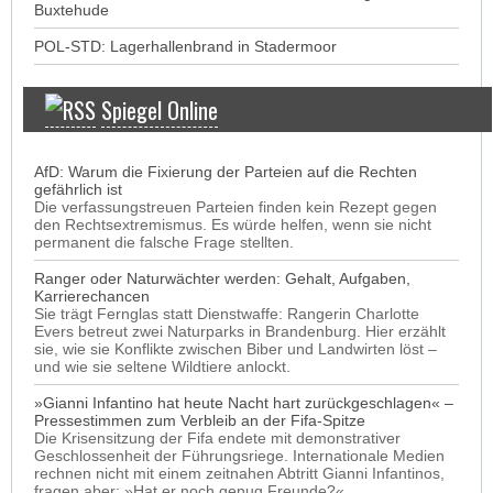
Buxtehude
POL-STD: Lagerhallenbrand in Stadermoor
Spiegel Online
AfD: Warum die Fixierung der Parteien auf die Rechten
gefährlich ist
Die verfassungstreuen Parteien finden kein Rezept gegen
den Rechtsextremismus. Es würde helfen, wenn sie nicht
permanent die falsche Frage stellten.
Ranger oder Naturwächter werden: Gehalt, Aufgaben,
Karrierechancen
Sie trägt Fernglas statt Dienstwaffe: Rangerin Charlotte
Evers betreut zwei Naturparks in Brandenburg. Hier erzählt
sie, wie sie Konflikte zwischen Biber und Landwirten löst –
und wie sie seltene Wildtiere anlockt.
»Gianni Infantino hat heute Nacht hart zurückgeschlagen« –
Pressestimmen zum Verbleib an der Fifa-Spitze
Die Krisensitzung der Fifa endete mit demonstrativer
Geschlossenheit der Führungsriege. Internationale Medien
rechnen nicht mit einem zeitnahen Abtritt Gianni Infantinos,
fragen aber: »Hat er noch genug Freunde?«