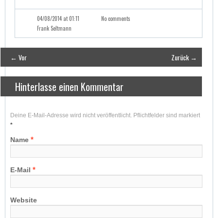
04/08/2014 at 01:11
No comments
Frank Seltmann
← Vor
Zurück →
Hinterlasse einen Kommentar
Deine E-Mail-Adresse wird nicht veröffentlicht. Pflichtfelder sind markiert
*
*
Name
*
E-Mail
Website